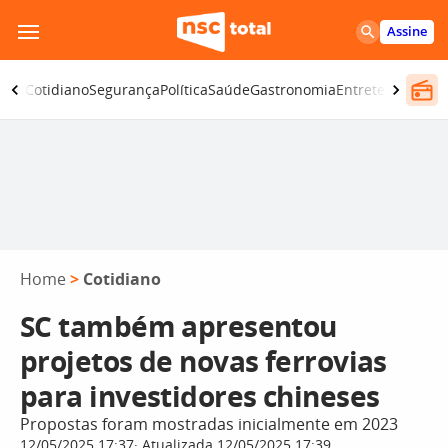
Pular
Assine
para
o
omia
Cotidiano
Segurança
Política
Saúde
Gastronomia
Entretenimento
conteúdo
Home
>
Cotidiano
SC também apresentou
projetos de novas ferrovias
para investidores chineses
Propostas foram mostradas inicialmente em 2023
12/05/2025 17:37
Atualizada 12/05/2025 17:39