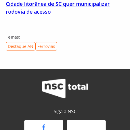
Cidade litorânea de SC quer municipalizar
rodovia de acesso
Temas:
Destaque AN
Ferrovias
Siga a NSC