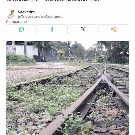
Saavedra
jefferson.saavedra@nsc.com.br
Compartilhe: