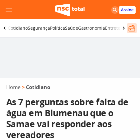
Pular
Assine
para
o
omia
Cotidiano
Segurança
Política
Saúde
Gastronomia
Entretenimento
conteúdo
Home
>
Cotidiano
As 7 perguntas sobre falta de
água em Blumenau que o
Samae vai responder aos
vereadores