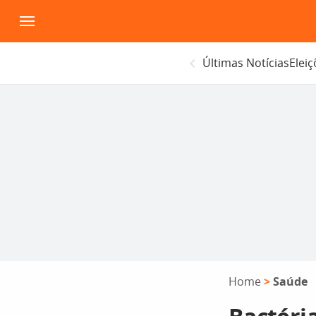
Pular
para
o
Últimas Notícias
Elei
conteúdo
Home
>
Saúde