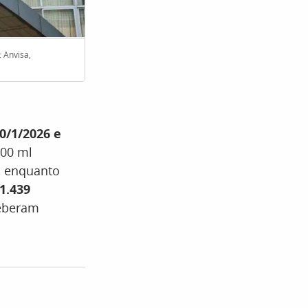
: Anvisa,
Um lote da água Crystal está conta
0/1/2026 e
500 ml
, enquanto
1.439
eberam