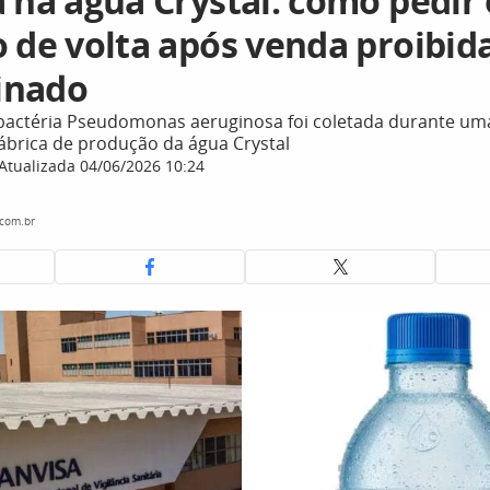
 na água Crystal: como pedir 
 de volta após venda proibida
inado
actéria Pseudomonas aeruginosa foi coletada durante uma 
ábrica de produção da água Crystal
Atualizada 04/06/2026 10:24
.com.br