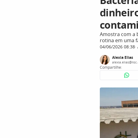
Bactéria
dinheiro
contam
Amostra com a b
rotina em uma f
04/06/2026 08:38
Alexia Elias
alexia.elias@nsc
Compartilhe: