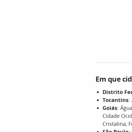
Em que cid
Distrito Fe
Tocantins
:
Goiás
: Águ
Cidade Ocid
Cristalina,
São Paulo
: