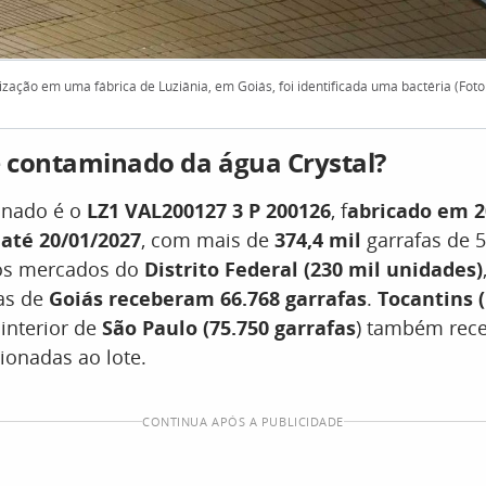
zação em uma fábrica de Luziânia, em Goiás, foi identificada uma bactéria (Foto
e contaminado da água Crystal?
inado é o
LZ1 VAL200127 3 P 200126
, f
abricado em 2
até 20/01/2027
, com mais de
374,4 mil
garrafas de 
nos mercados do
Distrito Federal
(230 mil unidades)
as de
Goiás receberam 66.768 garrafas
.
Tocantins (
 interior de
São Paulo (75.750 garrafas
) também rec
ionadas ao lote.
CONTINUA APÓS A PUBLICIDADE