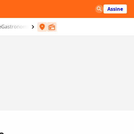
Assine
e
Gastronomia
Entretenimento
CBN
Atlântida SC