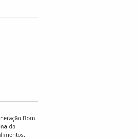
Mineração Bom
ina
da
 alimentos.