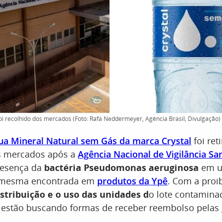
foi recolhido dos mercados (Foto: Rafa Neddermeyer, Agência Brasil; Divulgação)
ua Mineral Natural sem Gás da marca Crystal
foi ret
os mercados após a
Agência Nacional de Vigilância San
presença da
bactéria Pseudomonas aeruginosa
em u
a mesma encontrada em
produtos da Ypê
. Com a proi
stribuição e o uso das unidades d
o lote contamina
estão buscando formas de receber reembolso pelas 