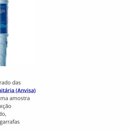
irado das
itária (Anvisa)
ma amostra
bição
do,
garrafas