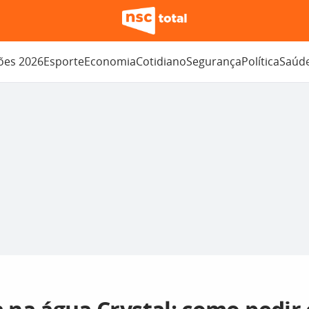
ções 2026
Esporte
Economia
Cotidiano
Segurança
Política
Saúd