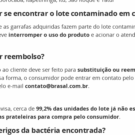
r se encontrar o lote contaminado em 
ue as garrafas adquiridas fazem parte do lote contami
eve
interromper o uso do produto
e acionar o aten
r reembolso?
ao cliente deve ser feito para
substituição ou ree
sa forma, o consumidor pode entrar em contato pelo
lo e-mail
contato@brasal.com.br
.
isa, cerca de
99,2% das unidades do lote já não e
as prateleiras para compra pelo consumidor
.
erigos da bactéria encontrada?