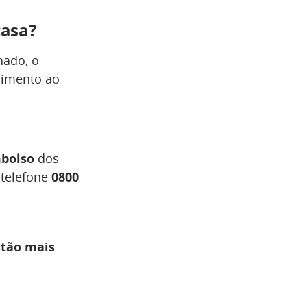
casa?
nado, o
dimento ao
mbolso
dos
 telefone
0800
stão mais