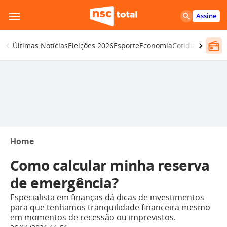
Pular
Assine
para
o
Últimas Notícias
Eleições 2026
Esporte
Economia
Cotidiano
Segur
conteúdo
Home
Como calcular minha reserva
de emergência?
Especialista em finanças dá dicas de investimentos
para que tenhamos tranquilidade financeira mesmo
em momentos de recessão ou imprevistos.