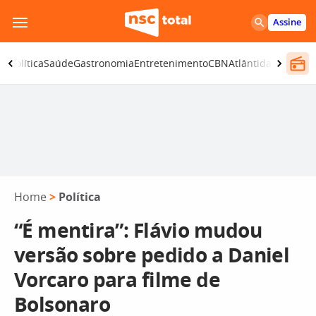
Pular
Assine
para
o
ça
Política
Saúde
Gastronomia
Entretenimento
CBN
Atlântida SC
conteúdo
Home
>
Política
“É mentira”: Flávio mudou
versão sobre pedido a Daniel
Vorcaro para filme de
Bolsonaro