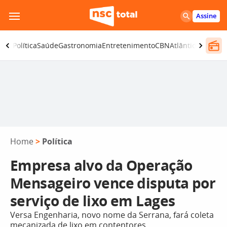
Pular
Assine
para
o
ança
Política
Saúde
Gastronomia
Entretenimento
CBN
Atlântida SC
conteúdo
Home
>
Política
Empresa alvo da Operação
Mensageiro vence disputa por
serviço de lixo em Lages
Versa Engenharia, novo nome da Serrana, fará coleta
mecanizada de lixo em contentores