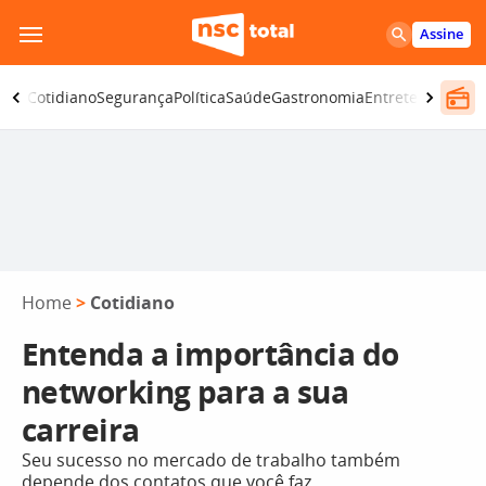
Pular
Assine
para
o
omia
Cotidiano
Segurança
Política
Saúde
Gastronomia
Entretenimento
conteúdo
Home
>
Cotidiano
Entenda a importância do
networking para a sua
carreira
Seu sucesso no mercado de trabalho também
depende dos contatos que você faz