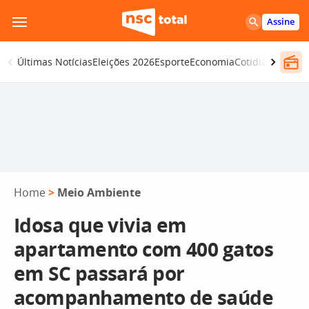
Pular
Assine
para
o
Últimas Notícias
Eleições 2026
Esporte
Economia
Cotidiano
Segur
conteúdo
Home
>
Meio Ambiente
Idosa que vivia em
apartamento com 400 gatos
em SC passará por
acompanhamento de saúde