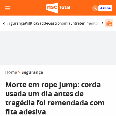
Pular
Assine
para
o
iano
Segurança
Política
Saúde
Gastronomia
Entretenimento
CBN
Atlânt
conteúdo
Home
>
Segurança
Morte em rope jump: corda
usada um dia antes de
tragédia foi remendada com
fita adesiva