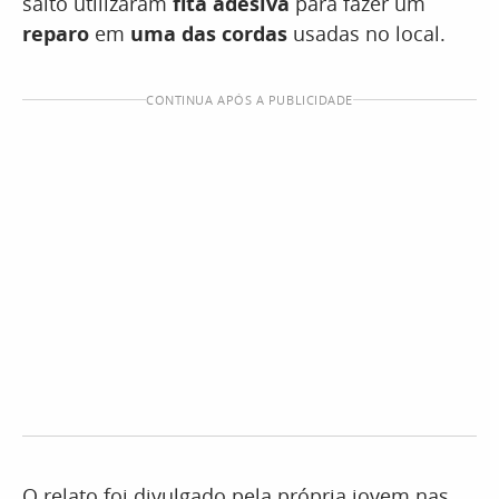
salto utilizaram
fita adesiva
para fazer um
reparo
em
uma das cordas
usadas no local.
CONTINUA APÓS A PUBLICIDADE
O relato foi divulgado pela própria jovem nas