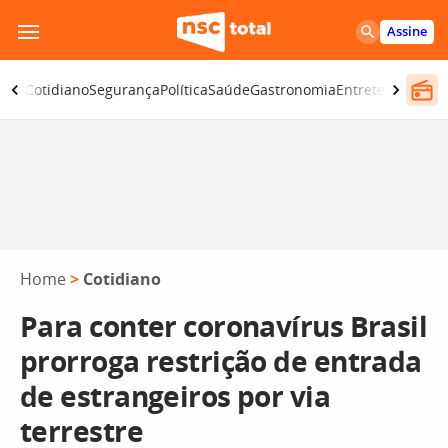
Pular
Assine
para
o
omia
Cotidiano
Segurança
Política
Saúde
Gastronomia
Entretenimento
conteúdo
Home
>
Cotidiano
Para conter coronavírus Brasil
prorroga restrição de entrada
de estrangeiros por via
terrestre