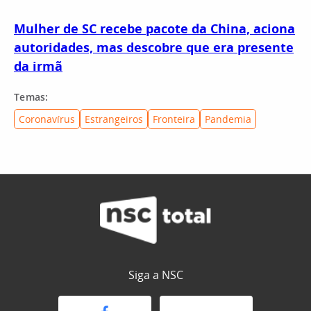
Mulher de SC recebe pacote da China, aciona
autoridades, mas descobre que era presente
da irmã
Temas:
Coronavírus
Estrangeiros
Fronteira
Pandemia
Siga a NSC