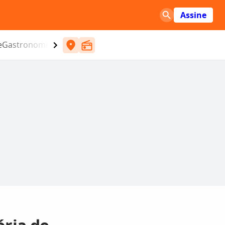
Assine
e
Gastronomia
Entretenimento
CBN
Atlântida SC