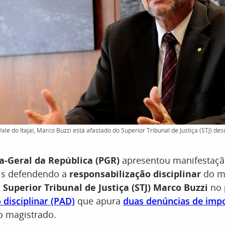
ale do Itajaí, Marco Buzzi está afastado do Superior Tribunal de Justiça (STJ) desd
a-Geral da República (PGR)
apresentou manifestaç
ais defendendo a
responsabilização disciplinar
do mi
o
Superior Tribunal de Justiça (STJ) Marco Buzzi
no
 disciplinar (PAD)
que apura
duas denúncias de imp
o magistrado.