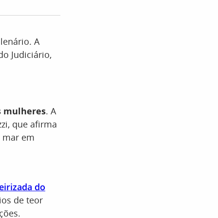
lenário. A
o Judiciário,
s mulheres
. A
zzi, que afirma
e mar em
eirizada do
ios de teor
ções.