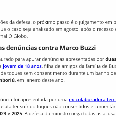
ões da defesa, o próximo passo é o julgamento em p
que o caso seja analisado em agosto, após o recesso d
rnal O Globo.
s denúncias contra Marco Buzzi
taurado para apurar denúncias apresentadas por
dua
a
jovem de 18 anos
, filha de amigos da família de Bu
ma de toques sem consentimento durante um banho d
mboriú
, em janeiro deste ano.
úncia foi apresentada por uma
ex-colaboradora terc
 relata ter sofrido toques não consentidos e comentár
023 e 2025
. A defesa do ministro nega todas as acusa