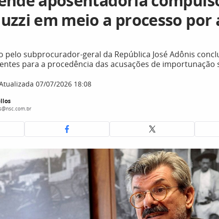
ende aposentadoria compulsó
uzzi em meio a processo por 
o pelo subprocurador-geral da República José Adônis concl
ientes para a procedência das acusações de importunação 
Atualizada 07/07/2026 18:08
llos
os@nsc.com.br