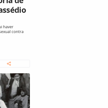
ria de
assédio
ui haver
sexual contra