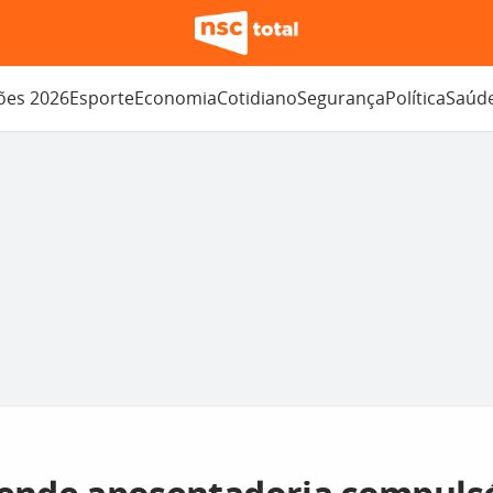
ções 2026
Esporte
Economia
Cotidiano
Segurança
Política
Saúd