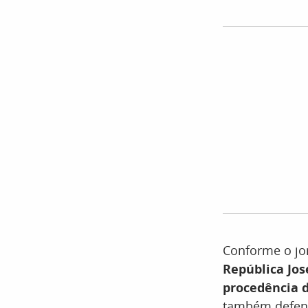
Conforme o jo
República Jos
procedência 
também defen