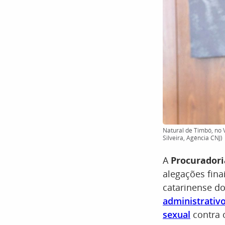
Natural de Timbó, no V
Silveira, Agência CNJ)
A
Procuradori
alegações fin
catarinense d
administrativo
sexual
contra 