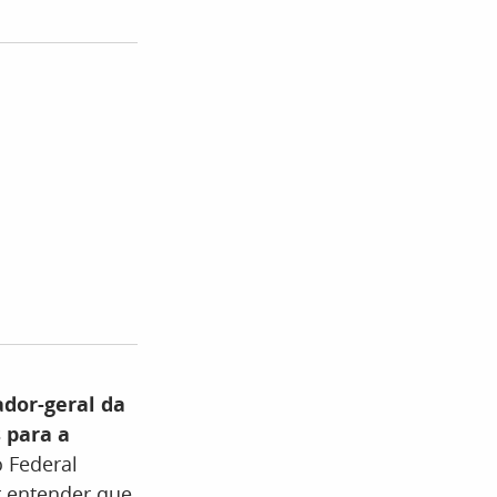
dor-geral da
 para a
o Federal
r entender que