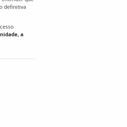
 definitiva
ocesso
nidade, a