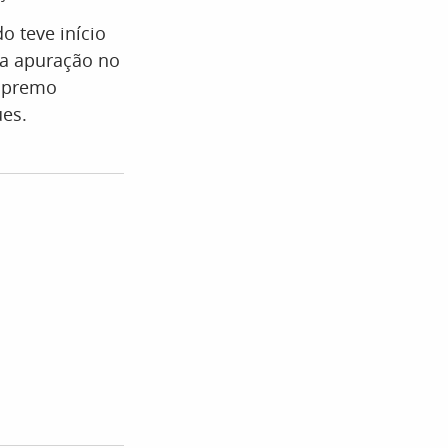
o teve início
ma apuração no
Supremo
ues.