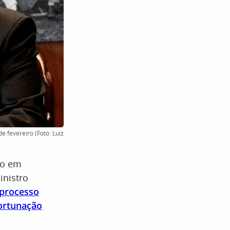
e fevereiro (Foto: Luiz
ão em
nistro
processo
ortunação