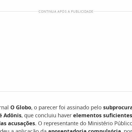
CONTINUA APÓS A PUBLICIDADE
rnal
O Globo
, o parecer foi assinado pelo
subprocura
é Adônis
, que concluiu haver
elementos suficientes
das acusações
. O representante do Ministério Públic
deu a aplicação da
aposentadoria compulsória
, po