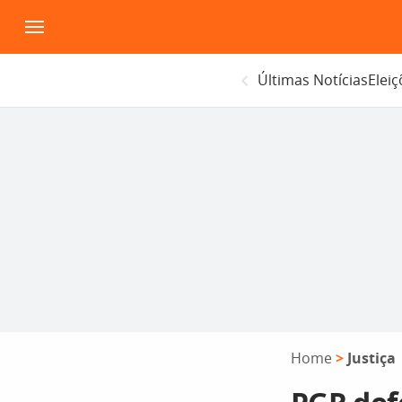
Pular
para
o
Últimas Notícias
Elei
conteúdo
Home
>
Justiça