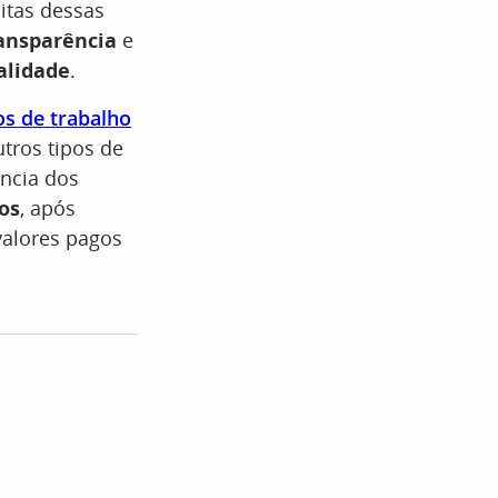
itas dessas
ransparência
e
alidade
.
os de trabalho
tros tipos de
ência dos
os
, após
alores pagos