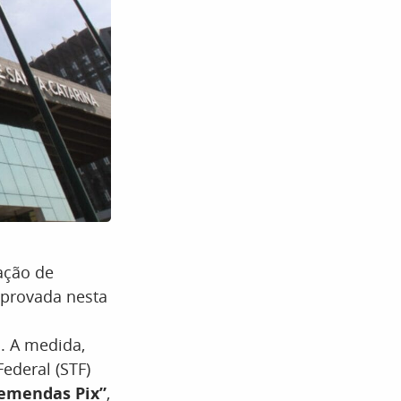
ação de
aprovada nesta
. A medida,
ederal (STF)
emendas Pix”
,