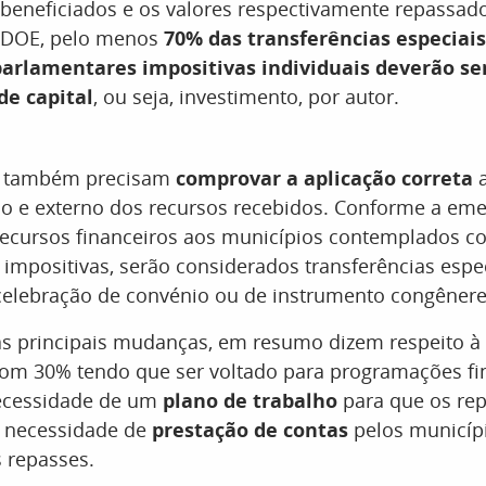
 beneficiados e os valores respectivamente repassad
 DOE, pelo menos
70% das transferências especiai
rlamentares impositivas individuais deverão ser
de capital
, ou seja, investimento, por autor.
s também precisam
comprovar a aplicação correta
a
no e externo dos recursos recebidos. Conforme a em
recursos financeiros aos municípios contemplados 
impositivas, serão considerados transferências espec
celebração de convénio ou de instrumento congênere
as principais mudanças, em resumo dizem respeito à
com 30% tendo que ser voltado para programações fin
necessidade de um
plano de trabalho
para que os re
a necessidade de
prestação de contas
pelos municíp
 repasses.