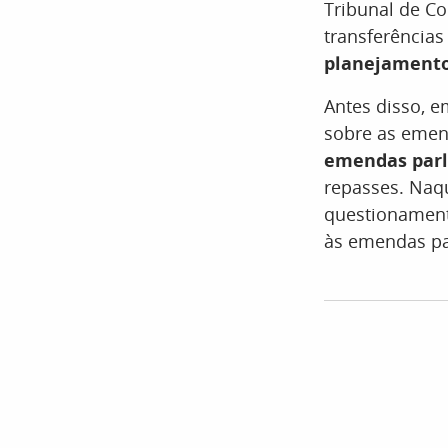
Tribunal de C
transferência
planejament
Antes disso, 
sobre as emen
emendas par
repasses. Naq
questionamen
às emendas pa