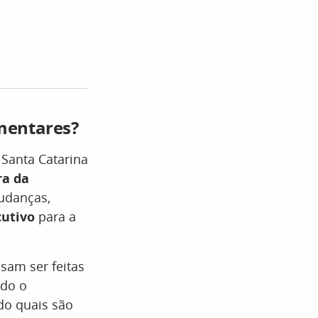
amentares?
 Santa Catarina
ra da
udanças,
cutivo
para a
sam ser feitas
ndo o
ndo quais são