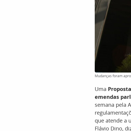
Mudanças foram aprova
Uma
Proposta
emendas par
semana pela As
regulamentaçõe
que atende a 
Flávio Dino, d