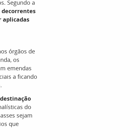
os. Segundo a
s decorrentes
 aplicadas
os órgãos de
enda, os
com emendas
iais a ficando
.
destinação
alísticas do
passes sejam
ios que