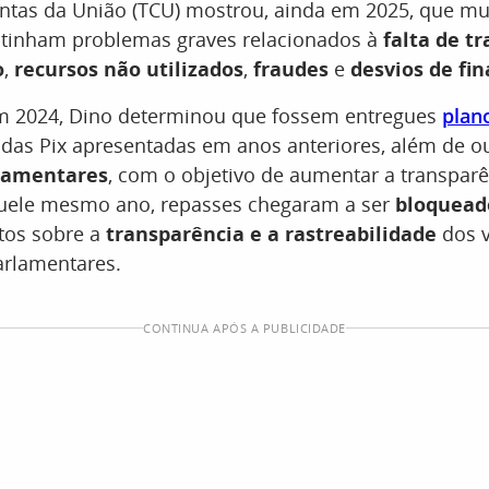
ontas da União (TCU) mostrou, ainda em 2025, que mu
s tinham problemas graves relacionados à
falta de t
o
,
recursos não utilizados
,
fraudes
e
desvios de fin
em 2024, Dino determinou que fossem entregues
plan
das Pix apresentadas em anos anteriores, além de ou
lamentares
, com o objetivo de aumentar a transpar
uele mesmo ano, repasses chegaram a ser
bloquead
tos sobre a
transparência e a rastreabilidade
dos v
rlamentares.
CONTINUA APÓS A PUBLICIDADE