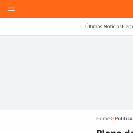
Pular
para
o
Últimas Notícias
Elei
conteúdo
Home
>
Política