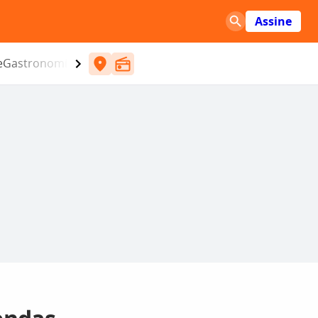
Assine
e
Gastronomia
Entretenimento
CBN
Atlântida SC