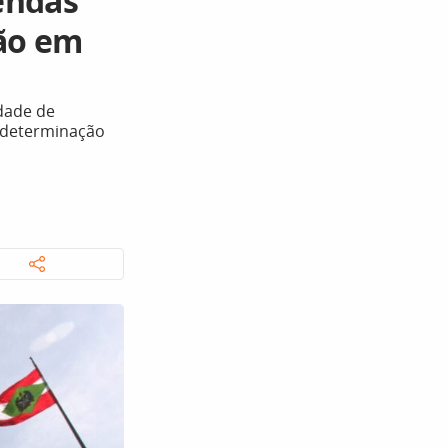
mendas
são em
idade de
 determinação