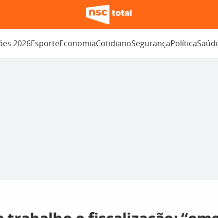
ções 2026
Esporte
Economia
Cotidiano
Segurança
Política
Saúd