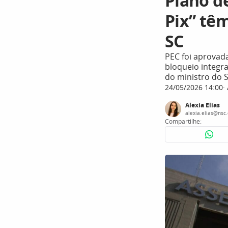
Plano de
Pix” tê
SC
PEC foi aprovad
bloqueio integr
do ministro do S
24/05/2026 14:00
Alexia Elias
alexia.elias@nsc
Compartilhe: