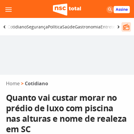
Pular
Assine
para
o
omia
Cotidiano
Segurança
Política
Saúde
Gastronomia
Entretenimento
conteúdo
Home
>
Cotidiano
Quanto vai custar morar no
prédio de luxo com piscina
nas alturas e nome de realeza
em SC