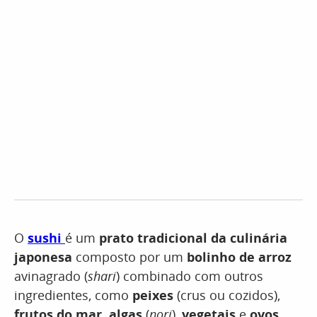
O
sushi
é um
prato tradicional da culinária
japonesa
composto por um
bolinho de arroz
avinagrado (
shari
) combinado com outros
ingredientes, como
peixes
(crus ou cozidos),
frutos do mar,
algas
(
nori
),
vegetais
e
ovos
.