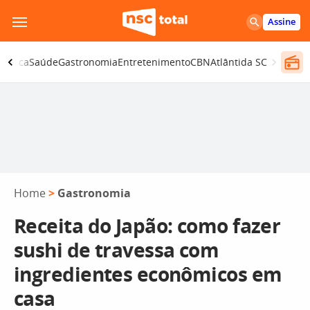
Pular
Assine
para
o
olítica
Saúde
Gastronomia
Entretenimento
CBN
Atlântida SC
conteúdo
Home
>
Gastronomia
Receita do Japão: como fazer
sushi de travessa com
ingredientes econômicos em
casa