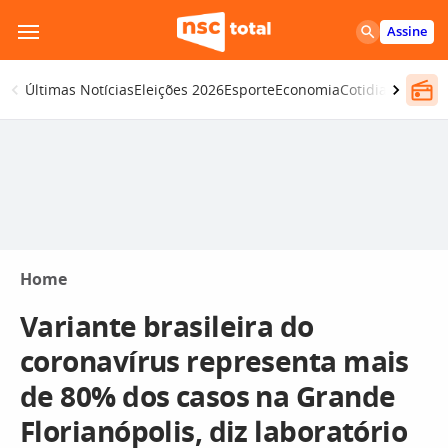
Pular
Assine
para
o
Últimas Notícias
Eleições 2026
Esporte
Economia
Cotidiano
Segur
conteúdo
Home
Variante brasileira do
coronavírus representa mais
de 80% dos casos na Grande
Florianópolis, diz laboratório