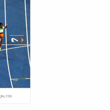
ção, COI)
O Calendário de Paris 2014 para Badminton começa no d