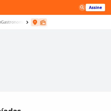
Assine
e
Gastronomia
Entretenimento
CBN
Atlântida SC