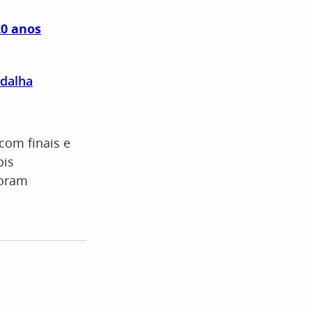
20 anos
edalha
com finais e
ois
foram