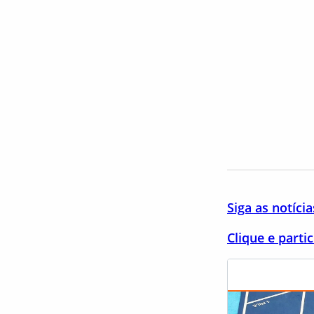
Siga as notíci
Clique e part