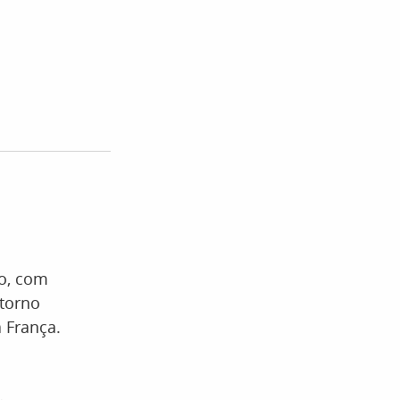
to, com
etorno
a França.