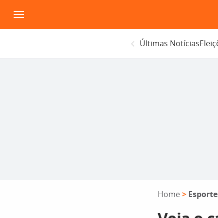
Pular
para
o
Últimas Notícias
Elei
conteúdo
Home
>
Esporte