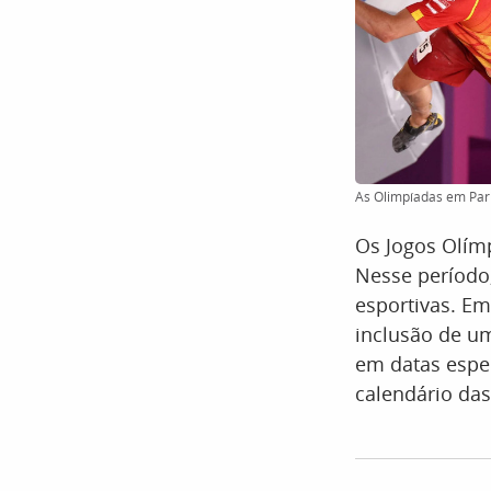
As Olimpíadas em Pari
Os Jogos Olímp
Nesse período,
esportivas. E
inclusão de um
em datas espec
calendário das