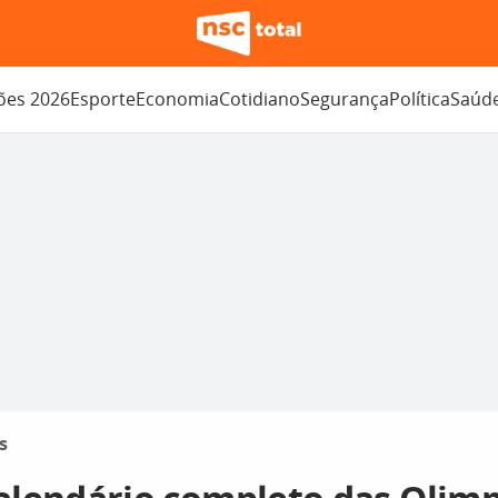
ções 2026
Esporte
Economia
Cotidiano
Segurança
Política
Saúd
s