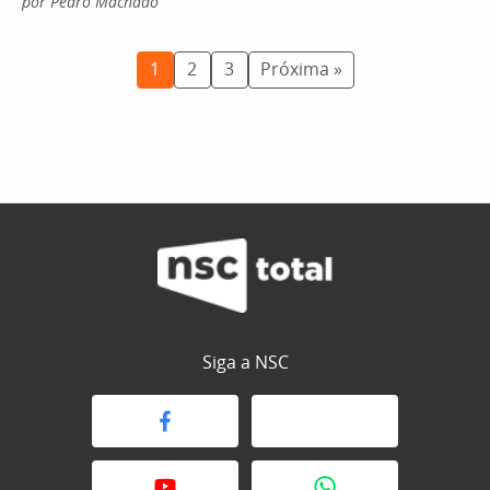
por Pedro Machado
1
2
3
Próxima »
Siga a NSC