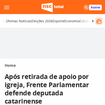
Pular
Assine
para
o
Últimas Notícias
Eleições 2026
Esporte
Economia
Cotidiano
Segur
conteúdo
Home
Após retirada de apoio por
igreja, Frente Parlamentar
defende deputada
catarinense