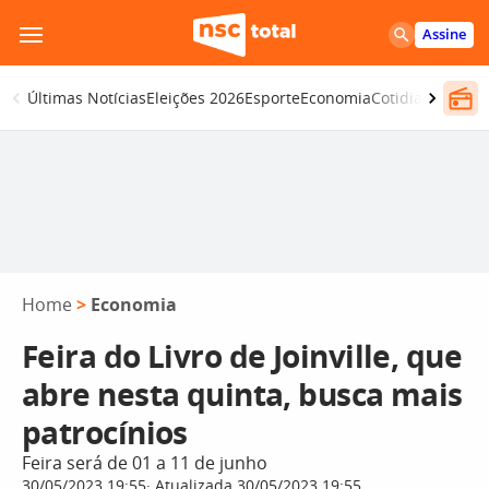
Pular
Assine
para
o
Últimas Notícias
Eleições 2026
Esporte
Economia
Cotidiano
Segur
conteúdo
Home
>
Economia
Feira do Livro de Joinville, que
abre nesta quinta, busca mais
patrocínios
Feira será de 01 a 11 de junho
30/05/2023 19:55
Atualizada 30/05/2023 19:55