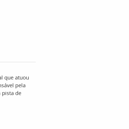
al que atuou
nsável pela
 pista de