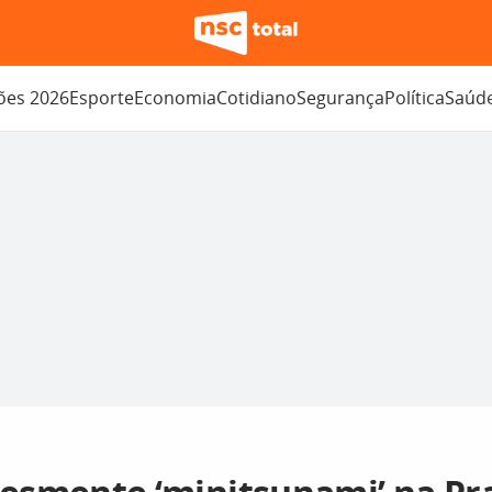
ções 2026
Esporte
Economia
Cotidiano
Segurança
Política
Saúd