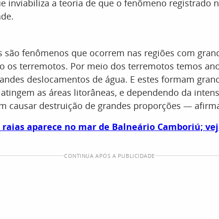
que inviabiliza a teoria de que o fenômeno registrado n
ade.
 são fenômenos que ocorrem nas regiões com grand
mo os terremotos. Por meio dos terremotos temos an
randes deslocamentos de água. E estes formam gran
 atingem as áreas litorâneas, e dependendo da inten
causar destruição de grandes proporções — afirm
raias aparece no mar de Balneário Camboriú; vej
CONTINUA APÓS A PUBLICIDADE