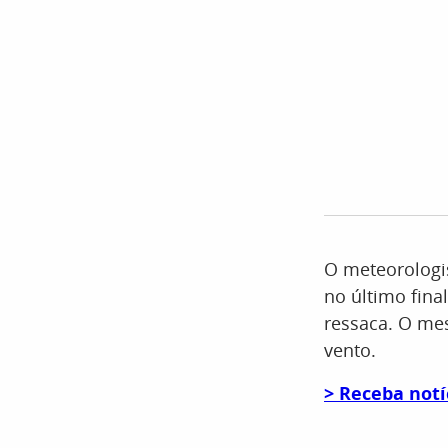
O meteorologis
no último fina
ressaca. O me
vento.
> Receba notí