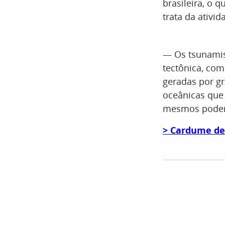
brasileira, o 
trata da ativid
— Os tsunamis
tectônica, co
geradas por g
oceânicas que
mesmos podem 
> Cardume de 