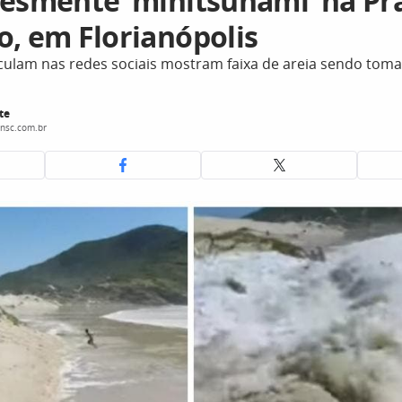
desmente ‘minitsunami’ na Pr
o, em Florianópolis
culam nas redes sociais mostram faixa de areia sendo tom
te
nsc.com.br