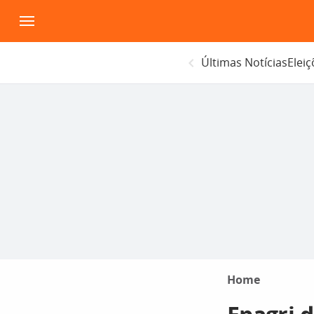
Pular
para
o
Últimas Notícias
Elei
conteúdo
Home