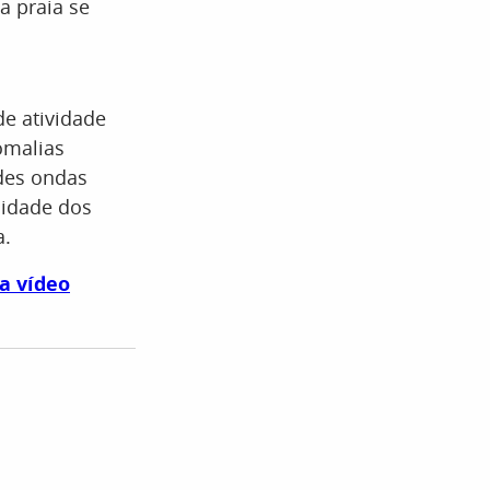
a praia se
e atividade
omalias
des ondas
sidade dos
a.
a vídeo