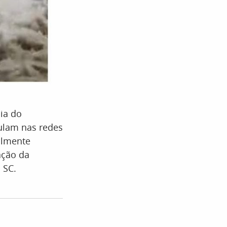
ia do
culam nas redes
almente
ação da
 SC.