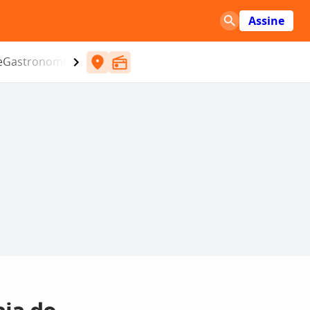
Assine
e
Gastronomia
Entretenimento
CBN
Atlântida SC