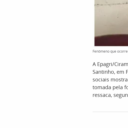
Fenômeno que ocorreu 
A Epagri/Cira
Santinho, em F
sociais mostr
tomada pela fo
ressaca, segu