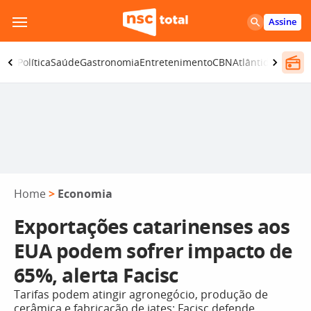
Pular
Assine
para
o
ança
Política
Saúde
Gastronomia
Entretenimento
CBN
Atlântida SC
conteúdo
Home
>
Economia
Exportações catarinenses aos
EUA podem sofrer impacto de
65%, alerta Facisc
Tarifas podem atingir agronegócio, produção de
cerâmica e fabricação de iates; Facisc defende