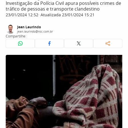
Investigação da Polícia Civil apura possíveis crimes de
tráfico de pessoas e transporte clandestino
23/01/2024 12:52
Atualizada 23/01/2024 15:21
Jean Laurindo
jean.laurindo@nsc.com.br
Compartilhe: