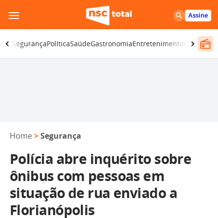
Pular
Assine
para
o
iano
Segurança
Política
Saúde
Gastronomia
Entretenimento
CBN
Atlânt
conteúdo
Home
>
Segurança
Polícia abre inquérito sobre
ônibus com pessoas em
situação de rua enviado a
Florianópolis