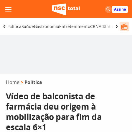
Pular
Assine
para
o
ança
Política
Saúde
Gastronomia
Entretenimento
CBN
Atlântida SC
conteúdo
Home
>
Política
Vídeo de balconista de
farmácia deu origem à
mobilização para fim da
escala 6×1