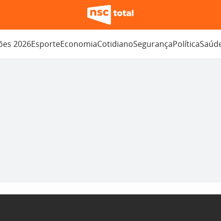
ções 2026
Esporte
Economia
Cotidiano
Segurança
Política
Saúd