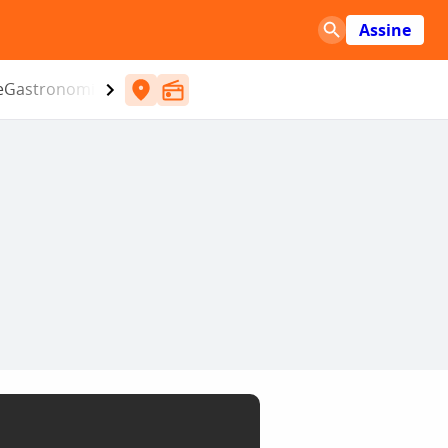
Assine
e
Gastronomia
Entretenimento
CBN
Atlântida SC