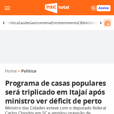
Pular
Assine
para
o
ança
Política
Saúde
Gastronomia
Entretenimento
CBN
Atlântida SC
conteúdo
Home
>
Política
Programa de casas populares
será triplicado em Itajaí após
ministro ver déficit de perto
Ministro das Cidades esteve com o deputado federal
Carlos Chiodini em SC e ampliou previsão de