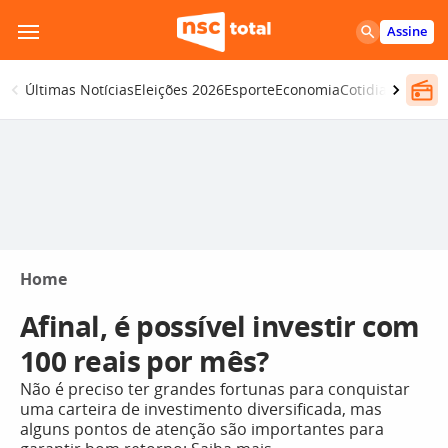
Pular
Assine
para
o
Últimas Notícias
Eleições 2026
Esporte
Economia
Cotidiano
Segur
conteúdo
Home
Afinal, é possível investir com
100 reais por mês?
Não é preciso ter grandes fortunas para conquistar
uma carteira de investimento diversificada, mas
alguns pontos de atenção são importantes para