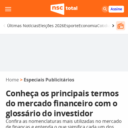
Pular
Assine
para
o
Últimas Notícias
Eleições 2026
Esporte
Economia
Cotidiano
Segur
conteúdo
Home
>
Especiais Publicitários
Conheça os principais termos
do mercado financeiro com o
glossário do investidor
Confira as nomenclaturas mais utilizadas no mercado
de finanças e entenda o que significa cada um dos