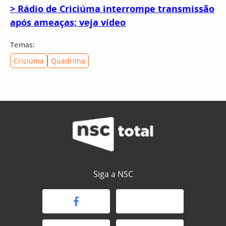
> Rádio de Criciúma interrompe transmissão
após ameaças; veja vídeo
Temas:
Criciúma
Quadrilha
Siga a NSC