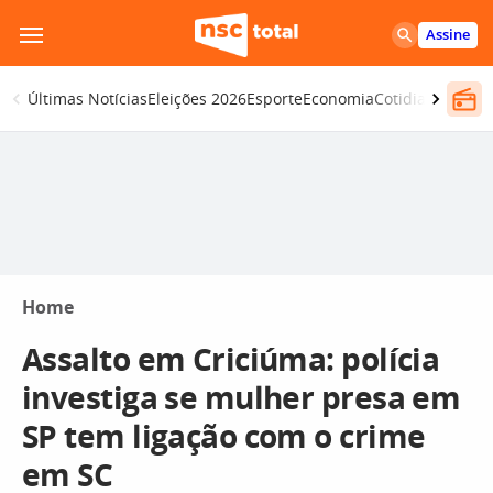
Pular
Assine
para
o
Últimas Notícias
Eleições 2026
Esporte
Economia
Cotidiano
Segur
conteúdo
Home
Assalto em Criciúma: polícia
investiga se mulher presa em
SP tem ligação com o crime
em SC