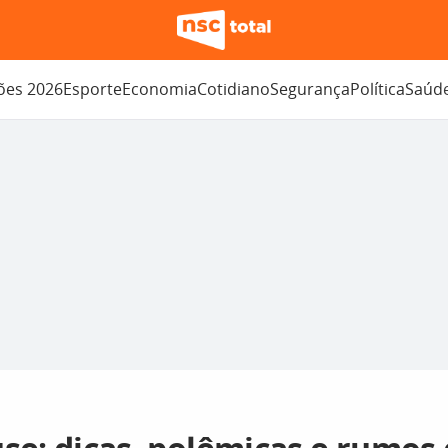
ções 2026
Esporte
Economia
Cotidiano
Segurança
Política
Saúd