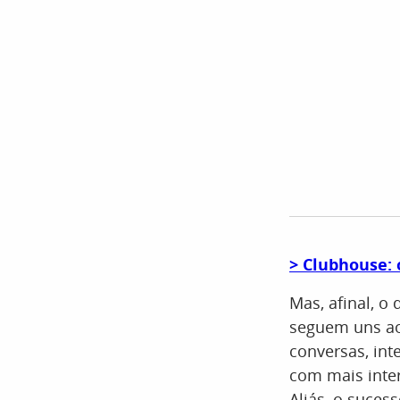
> Clubhouse: 
Mas, afinal, o
seguem uns aos
conversas, in
com mais inter
Aliás, o suces