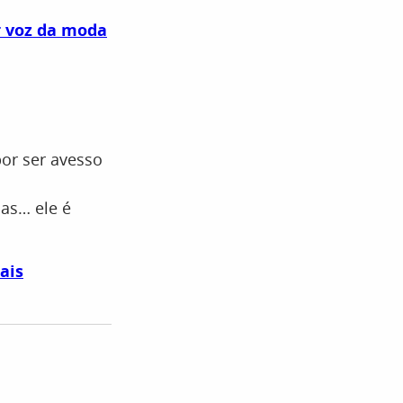
r voz da moda
or ser avesso
as… ele é
ais