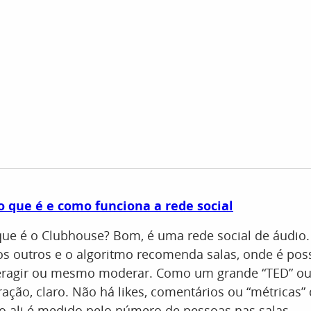
o que é e como funciona a rede social
 que é o Clubhouse? Bom, é uma rede social de áudio.
 outros e o algoritmo recomenda salas, onde é poss
teragir ou mesmo moderar. Como um grande “TED” ou
ação, claro. Não há likes, comentários ou “métricas”
so ali é medido pelo número de pessoas nas salas.