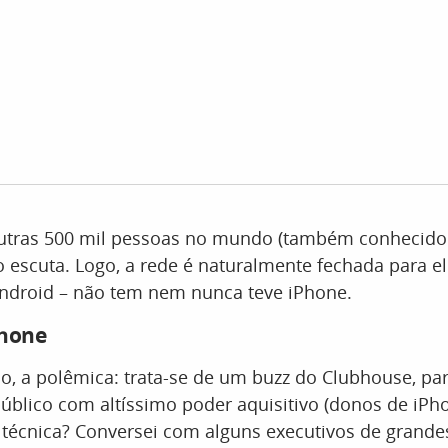
utras 500 mil pessoas no mundo (também conhecid
ão escuta. Logo, a rede é naturalmente fechada para ele
droid – não tem nem nunca teve iPhone.
Phone
sso, a polêmica: trata-se de um buzz do Clubhouse, pa
público com altíssimo poder aquisitivo (donos de iPh
técnica? Conversei com alguns executivos de grandes