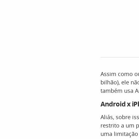
Assim como o
bilhão), ele n
também usa An
Android x i
Aliás, sobre i
restrito a um 
uma limitação 