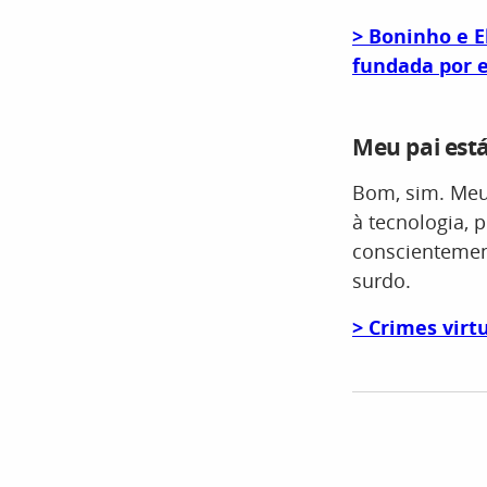
> Boninho e 
fundada por 
Meu pai est
Bom, sim. Meu
à tecnologia, 
conscientemen
surdo.
> Crimes virt