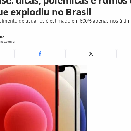
se: dicas, polêmicas e rumos 
ue explodiu no Brasil
escimento de usuários é estimado em 600% apenas nos últim
ino
@nsc.com.br