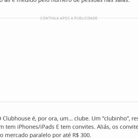
CONTINUA APÓS A PUBLICIDADE
Clubhouse é, por ora, um… clube. Um “clubinho”, res
 tem iPhones/iPads E tem convites. Aliás, os convi
o mercado paralelo por até R$ 300.