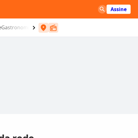
Assine
e
Gastronomia
Entretenimento
CBN
Atlântida SC