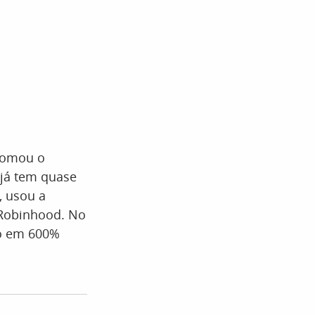
 tomou o
(já tem quase
, usou a
 Robinhood. No
do em 600%