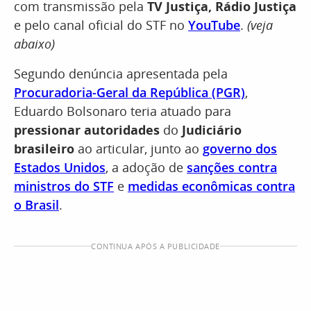
com transmissão pela
TV Justiça, Rádio Justiça
e pelo canal oficial do STF no
YouTube
.
(veja
abaixo)
Segundo denúncia apresentada pela
Procuradoria-Geral da República (PGR)
,
Eduardo Bolsonaro teria atuado para
pressionar autoridades
do
Judiciário
brasileiro
ao articular, junto ao
governo dos
Estados Unidos
, a adoção de
sanções contra
ministros do STF
e
medidas econômicas contra
o Brasil
.
CONTINUA APÓS A PUBLICIDADE