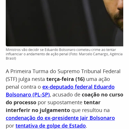
Ministros vão decidir se Eduardo Bolsonaro cometeu crime ao tentar
influenciar o andamento de ação penal (Foto: Marcelo Camargo, Agência
Brasil)
A Primeira Turma do Supremo Tribunal Federal
(STF) julga nesta
terça-feira (16)
uma ação
penal contra o
ex-deputado federal Eduardo
Bolsonaro (PL-SP)
, acusado de
coação no curso
do processo
por supostamente
tentar
interferir no julgamento
que resultou na
condenação do ex-presidente Jair Bolsonaro
por
tentativa de golpe de Estado
.