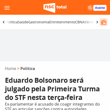
Pular
Assine
para
o
ança
Política
Saúde
Gastronomia
Entretenimento
CBN
Atlântida SC
conteúdo
Home
>
Política
Eduardo Bolsonaro será
julgado pela Primeira Turma
do STF nesta terça-feira
Ex-parlamentar é acusado de coagir integrantes do
STF ao articular sanções contra autoridades