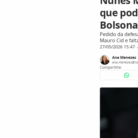
Nunes M
que pod
Bolsona
Pedido da defes
Mauro Cid e falt
27/05/2026 15:47
Ana Menezes
ana.menezes@ns
Compartilhe: