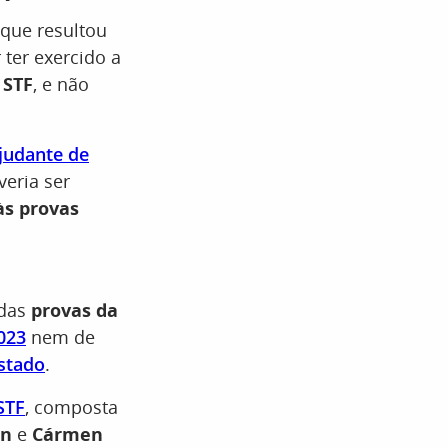
que resultou
 ter exercido a
 STF
, e não
judante de
veria ser
às provas
adas
provas da
2023
nem de
stado
.
STF
, composta
in
e
Cármen