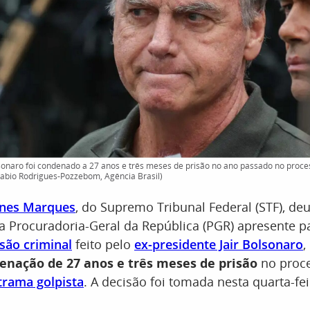
lsonaro foi condenado a 27 anos e três meses de prisão no ano passado no proce
 Fabio Rodrigues-Pozzebom, Agência Brasil)
unes Marques
, do Supremo Tribunal Federal (STF), de
a Procuradoria-Geral da República (PGR) apresente p
são criminal
feito pelo
ex-presidente Jair Bolsonaro
,
enação de 27 anos e três meses de prisão
no proc
trama golpista
. A decisão foi tomada nesta quarta-feir