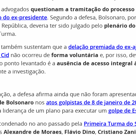
s advogados
questionam a tramitação do processo
 do ex-presidente
. Segundo a defesa, Bolsonaro, por
 República, deveria ter sido julgado pelo
plenário do
 Turma.
s também sustentam que a
delação premiada do ex-a
 Cid
não ocorreu de
forma voluntária
e, por isso, de
ro ponto levantado é a
ausência de acesso integral 
te a investigação.
ação, a defesa afirma ainda que não foram apresent
de Bolsonaro
nos
atos golpistas de 8 de janeiro de 
a liderança de um plano para executar um
golpe de E
 condenado no ano passado pela
Primeira Turma do 
os
Alexandre de Moraes
,
Flávio Dino
,
Cristiano Zan