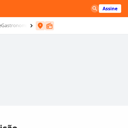
Assine
e
Gastronomia
Entretenimento
CBN
Atlântida SC