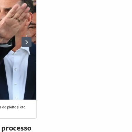
do pleito (Foto:
2º ato – Ex-presidente e aliados espalham fake news de 
Tânia Rêgo, Agência Brasil)
 processo