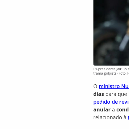
Ex-presidente Jair Bo
trama golpista (Foto:
O
ministro N
dias
para que 
pedido de revi
anular
a
cond
relacionado à