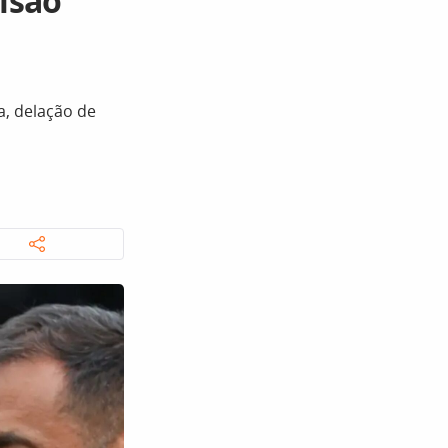
isão
a, delação de