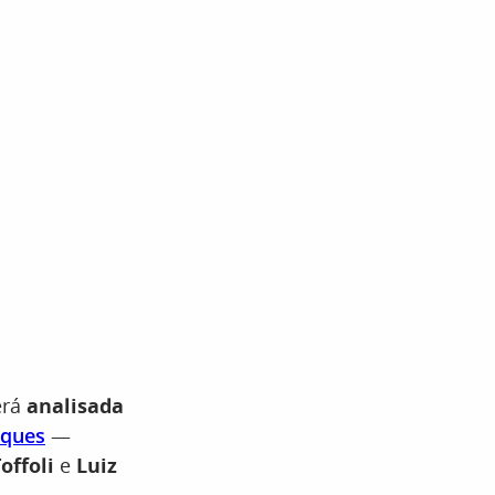
erá
analisada
ques
—
offoli
e
Luiz