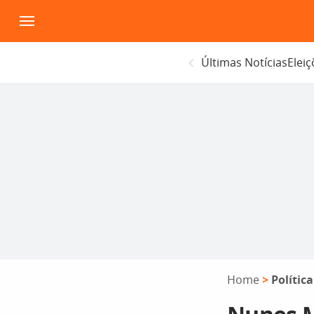
Pular
para
o
Últimas Notícias
Elei
conteúdo
Home
>
Política