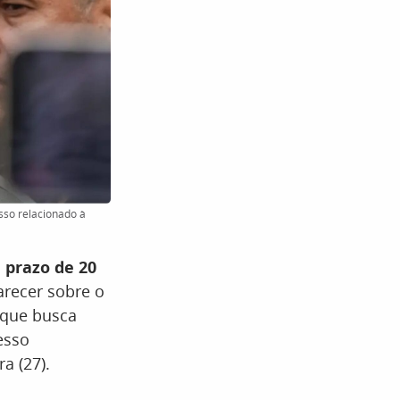
sso relacionado à
u
prazo de 20
arecer sobre o
 que busca
esso
a (27).