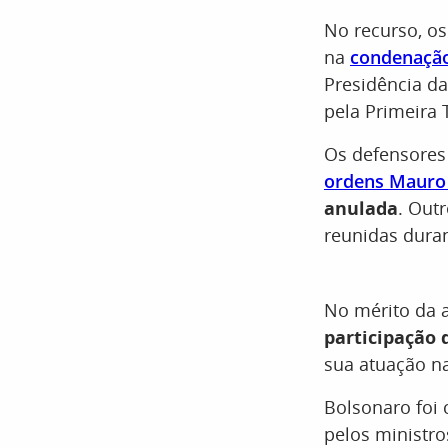
No recurso, o
na
condenação
Presidência da
pela Primeira
Os defensore
ordens Mauro
anulada
. Out
reunidas duran
No mérito da 
participação 
sua atuação n
Bolsonaro foi
pelos ministr