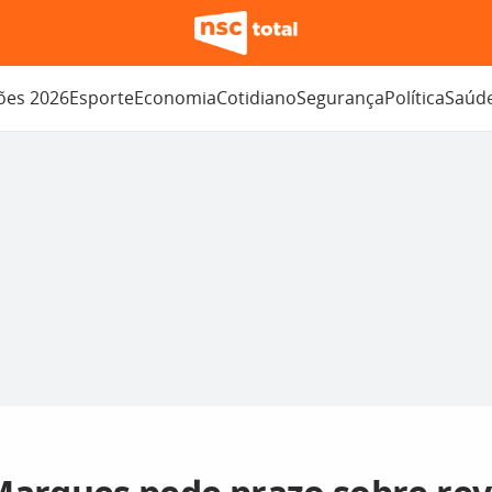
ções 2026
Esporte
Economia
Cotidiano
Segurança
Política
Saúd