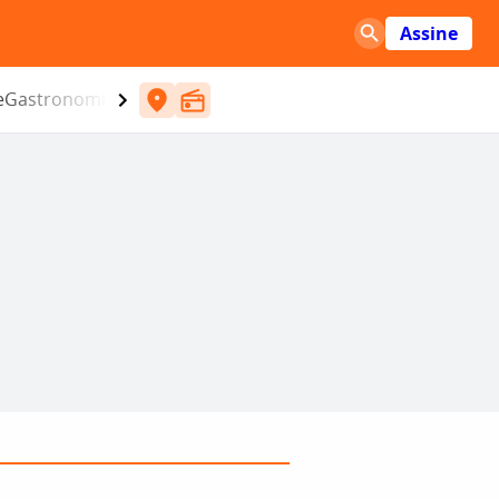
Assine
e
Gastronomia
Entretenimento
CBN
Atlântida SC