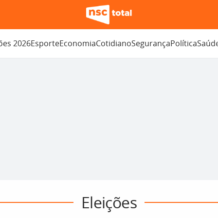
ções 2026
Esporte
Economia
Cotidiano
Segurança
Política
Saúd
Eleições