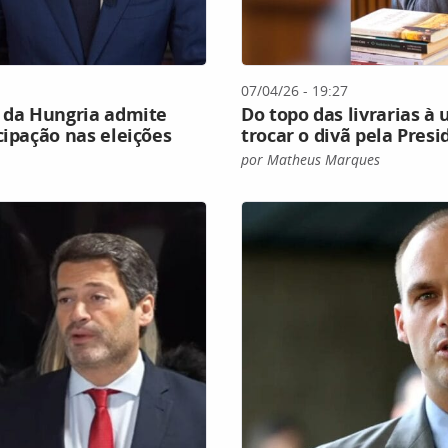
07/04/26 - 19:27
o da Hungria admite
Do topo das livrarias à
cipação nas eleições
trocar o divã pela Presi
por Matheus Marques