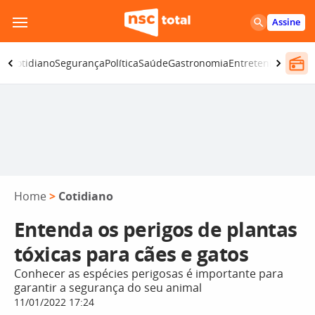
Pular
Assine
para
o
ia
Cotidiano
Segurança
Política
Saúde
Gastronomia
Entretenimento
C
conteúdo
Home
>
Cotidiano
Entenda os perigos de plantas
tóxicas para cães e gatos
Conhecer as espécies perigosas é importante para
garantir a segurança do seu animal
11/01/2022 17:24